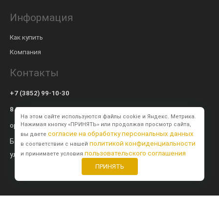
Информация
Как купить
Компания
Контакты
+7 (3852) 99-10-30
8 800 600-57-94
На этом сайте используются файлы cookie и Яндекс. Метрика.
op@modulsib.ru
Нажимая кнопку «ПРИНЯТЬ» или продолжая просмотр сайта,
согласие на обработку персональных данных
вы даете
Барнаул
политикой конфиденциальности
в соответствии с нашей
пользовательского соглашения
ул. Калинина,
71 к2
и принимаете условия
ПРИНЯТЬ
Создание сайта
BTB Digital