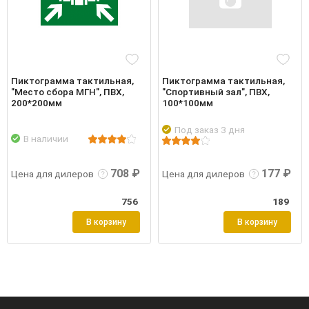
Пиктограмма тактильная,
Пиктограмма тактильная,
"Место сбора МГН", ПВХ,
"Спортивный зал", ПВХ,
200*200мм
100*100мм
Под заказ 3 дня
В наличии
робнее
Войти
Подробнее
Войти
Подр
708 ₽
177 ₽
Цена для дилеров
Цена для дилеров
756
189
В корзину
В корзину