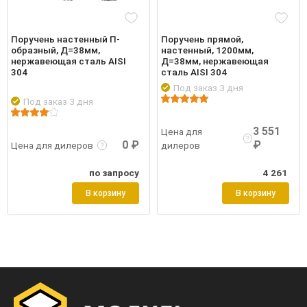
Поручень настенный П-
Поручень прямой,
образный, Д=38мм,
настенный, 1200мм,
нержавеющая сталь AISI
Д=38мм, нержавеющая
304
сталь AISI 304
Под заказ 3 дня
Под заказ 3 дня
Подробнее
Войти
Подро
робнее
Войти
3 551
Цена для
0 ₽
₽
Цена для дилеров
дилеров
по запросу
4 261
В корзину
В корзину