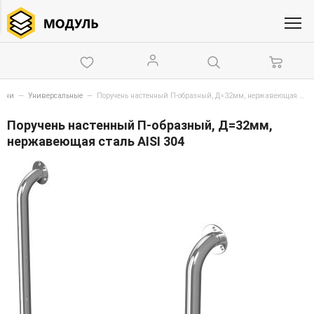
учни
—
Универсальные
—
Поручень настенный П-образный, Д=32мм, нержавеющая сталь AISI 304
Поручень настенный П-образный, Д=32мм,
нержавеющая сталь AISI 304